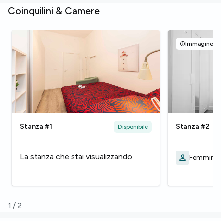
Coinquilini & Camere
Immagine rap
Stanza #1
Stanza #2
Disponibile
La stanza che stai visualizzando
Femmina,
1
/
2