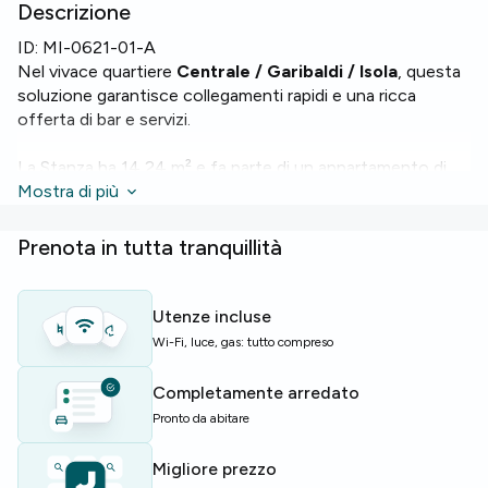
Descrizione
ID:
MI-0621-01-A
Nel vivace quartiere
Centrale / Garibaldi / Isola
, questa
soluzione garantisce collegamenti rapidi e una ricca
offerta di bar e servizi.
La Stanza ha 14,24 m² e fa parte di un appartamento di
50 m² con 2 letti e 1 bagno. L’appartamento dispone di
Mostra di più
Wi‑Fi, forno, lavastoviglie e lavatrice per la massima
praticità.
Prenota in tutta tranquillità
L’edificio e l’appartamento sono serviti da ascensore e
dotati di riscaldamento per il comfort in ogni stagione.
Utenze incluse
Wi-Fi, luce, gas: tutto compreso
Perfetta per studenti e giovani professionisti che
cercano una base funzionale e ben collegata a Milano.
Completamente arredato
Pronto da abitare
Posti limitati — prenota una visita al più presto.
Migliore prezzo