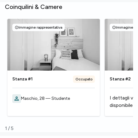
Coinquilini & Camere
Immagine rappresentativa
Immagine rap
Stanza #1
Stanza #2
Occupato
I dettagli ve
Maschio, 28 — Studente
disponibile
1
/
5