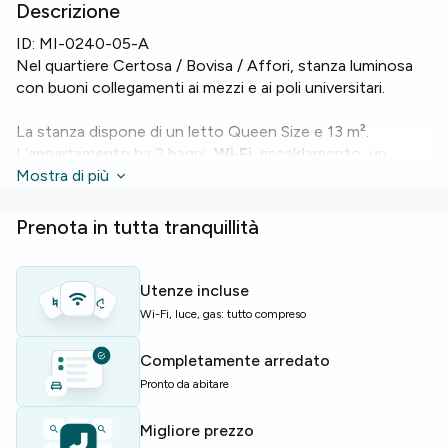
Descrizione
ID:
MI-0240-05-A
Nel quartiere Certosa / Bovisa / Affori, stanza luminosa
con buoni collegamenti ai mezzi e ai poli universitari.
La stanza dispone di un letto Queen Size e 13 m².
L’appartamento ha 2 bagni,
Wi‑Fi
, riscaldamento, un
forno
Mostra di più
, una
lavatrice
e una
lavastoviglie
.
Lo stabile è dotato di
ascensore
; l’appartamento è al
Prenota in tutta tranquillità
sesto piano e misura 120 m² con cinque stanze e cinque
posti letto.
Utenze incluse
Ideale per studenti e giovani professionisti che cercano
Wi-Fi, luce, gas: tutto compreso
una soluzione completa a Milano.
Completamente arredato
Posti limitati — contattaci subito!
Pronto da abitare
Migliore prezzo