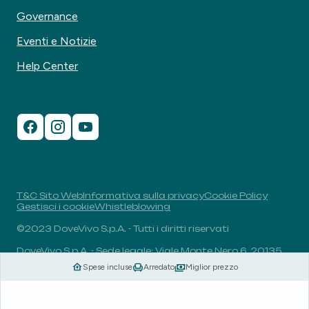
Governance
Eventi e Notizie
Help Center
T&C Sito Web
Informativa sulla privacy
Cookie Policy
Gestisci i cookie
Whistleblowing
©2023 DoveVivo S.p.A. - Tutti i diritti riservati
DoveVivo S.p.A. - Sede legale: Viale Monte Nero 6, 20135,
Milano, Italia - P.I.: 00406960732 - R.E.A.: MI-1838078 -
Spese incluse
Arredato
Miglior prezzo
Capitale sociale: 1.829.649,81 euro i.v.