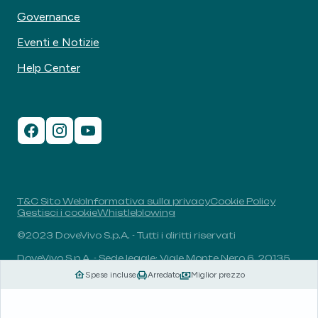
Governance
Eventi e Notizie
Help Center
T&C Sito Web
Informativa sulla privacy
Cookie Policy
Gestisci i cookie
Whistleblowing
©2023 DoveVivo S.p.A. - Tutti i diritti riservati
DoveVivo S.p.A. - Sede legale: Viale Monte Nero 6, 20135,
Milano, Italia - P.I.: 00406960732 - R.E.A.: MI-1838078 -
Spese incluse
Arredato
Miglior prezzo
Capitale sociale: 1.829.649,81 euro i.v.