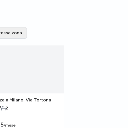
tessa zona
za a Milano, Via Tortona
Stanza a Milano, Via T
²
2
0
m²
2
45
€
895
/
mese
/
mese