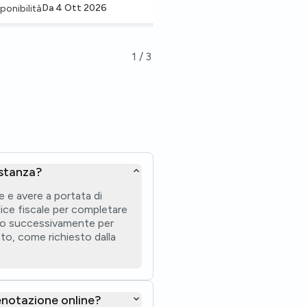
Da
4 Ott 2026
Da
1 Nov 2
ponibilità
Disponibilità
1
/
3
 stanza?
e e avere a portata di
dice fiscale per completare
ido successivamente per
itto, come richiesto dalla
renotazione online?