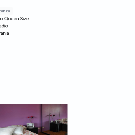
stanza
o Queen Size
adio
vania