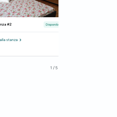
nza #2
Stanza #3
Disponibile
 alla stanza
La stanza che stai vi
1
/
5