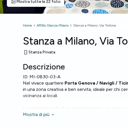
Mostra tutte le 22 foto
Home
Affitto Stanza Milano
Stanza a Milano, Via Tortona
Stanza a Milano, Via T
Stanza Privata
Descrizione
ID:
MI-0830-03-A
Nel vivace quartiere
Porta Genova / Navigli / Tic
in una zona creativa e ben servita, ideale per chi 
vicinanza ai locali.
La stanza fa parte di un appartamento con cinque st
come
Mostra di più
WiFi
,
riscaldamento
e un
forno
. L'appartam
una
lavatrice
per maggiore praticità.