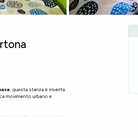
ortona
inese
, questa stanza è inserita
cerca movimento urbano e
anze e offre servizi condivisi
ento dispone di due bagni e di