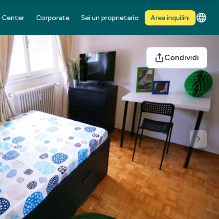
 Center
Corporate
Sei un proprietario
Area inquilini
Condividi