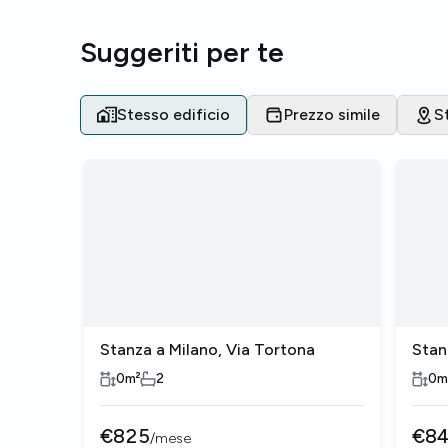
Suggeriti per te
Stesso edificio
Prezzo simile
S
Stanza a Milano, Via Tortona
Stan
0
m²
2
0
m
€
825
€
8
/
mese