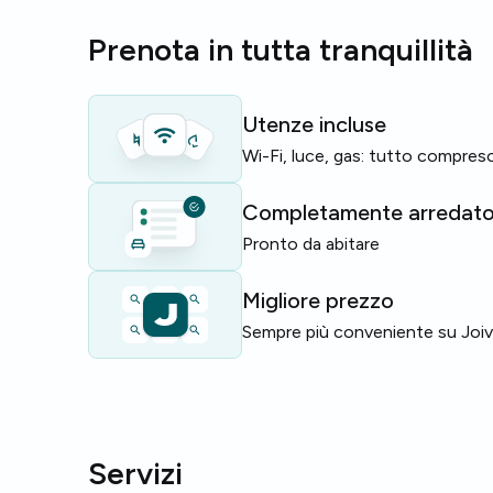
L'edificio è dotato di
ascensore
,
lavastoviglie
e
s
Prenota in tutta tranquillità
vita quotidiana più comoda in una residenza ben org
Perfetta per studenti e giovani professionisti che v
città con comfort essenziali.
Utenze incluse
Wi-Fi, luce, gas: tutto compres
Posti limitati — contattaci subito per prenotare!
Completamente arredat
Pronto da abitare
Migliore prezzo
Sempre più conveniente su Joi
Servizi