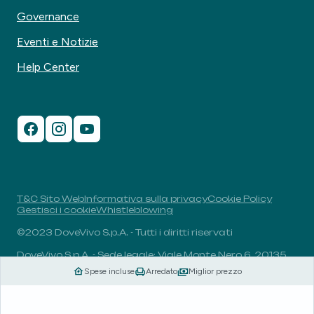
Governance
Eventi e Notizie
Help Center
T&C Sito Web
Informativa sulla privacy
Cookie Policy
Gestisci i cookie
Whistleblowing
©2023 DoveVivo S.p.A. - Tutti i diritti riservati
DoveVivo S.p.A. - Sede legale: Viale Monte Nero 6, 20135,
Milano, Italia - P.I.: 00406960732 - R.E.A.: MI-1838078 -
Spese incluse
Arredato
Miglior prezzo
Capitale sociale: 1.829.649,81 euro i.v.