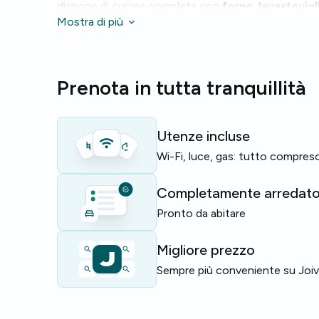
dispone di cucina completa con
forno
,
lavastovigl
e
Mostra di più
WiFi
affidabile; sono presenti tre bagni nell'unità.
Lo stabile offre un
ascensore
e
servizio di portin
quotidiana.
Prenota in tutta tranquillità
Ideale per studenti e giovani professionisti che d
condiviso ben attrezzato vicino a Bocconi.
Utenze incluse
Pochi posti disponibili — prenota una visita al più p
Wi-Fi, luce, gas: tutto compres
Completamente arredat
Pronto da abitare
Migliore prezzo
Sempre più conveniente su Joi