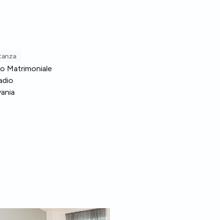
stanza
o Matrimoniale
adio
vania