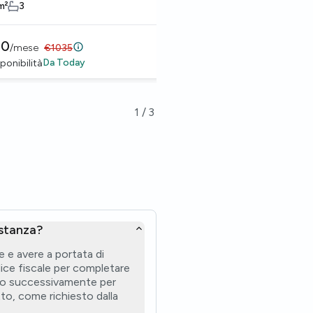
ara
Caldara
m²
3
14
m²
3
30
€
830
/
mese
€
1035
/
mese
€
1035
Da
Today
Da
Today
ponibilità
Disponibilità
1
/
3
 stanza?
e e avere a portata di
dice fiscale per completare
ido successivamente per
itto, come richiesto dalla