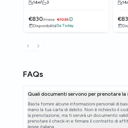
Caldara
Cald
14
m²
3
14
€
830
€
8
/
mese
€
1035
Da
Today
Disponibilità
Dis
FAQs
Quali documenti servono per prenotare la
Basta fornire alcune informazioni personali di bas
mano la tua carta di debito. Non è richiesto il co
la prenotazione, ma ti servirà un documento val
prenotare il check-in e firmare il contratto di aff
legge italiana.