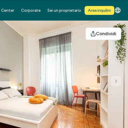
 Center
Corporate
Sei un proprietario
Area inquilini
Condividi