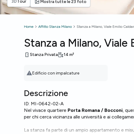
3D
Tour
Mostra tutte le 23 foto
Home
Affitto Stanza Milano
Stanza a Milano, Viale Emilio Caldar
Stanza a Milano, Viale 
Stanza Privata
14
m²
Avvertimento
:
Edificio con impalcature
Descrizione
ID:
MI-0642-02-A
Nel vivace quartiere
Porta Romana / Bocconi
, que
per chi cerca vicinanza alle università e ai collegame
La stanza fa parte di un ampio appartamento e mis