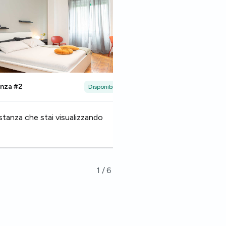
Immagine rappresentati
nza #2
Stanza #3
Disponibile
stanza che stai visualizzando
Femmina, 26 — Stu
1
/
6