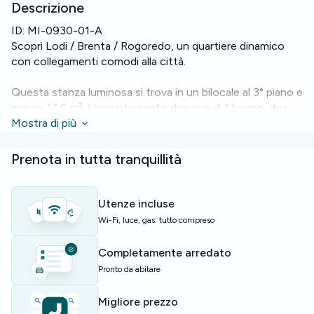
Descrizione
ID:
MI-0930-01-A
Scopri Lodi / Brenta / Rogoredo, un quartiere dinamico
con collegamenti comodi alla città.
Questa stanza luminosa si trova in un bilocale al 3° piano e
misura 17,5 m². L'appartamento dispone di 1 bagno, due
posti letto e una cucina attrezzata con
Mostra di più
forno
,
lavastoviglie
e
lavatrice
. Sono presenti
Wi-Fi
e
riscaldamento
centrale per comfort e connessione.
Prenota in tutta tranquillità
Lo stabile è dotato di
ascensore
per un accesso
comodo al piano.
Utenze incluse
Wi-Fi, luce, gas: tutto compreso
Perfetta per studenti o giovani professionisti in cerca di
una soluzione pratica e attrezzata vicino ai servizi.
Completamente arredato
Pronto da abitare
Posti limitati — richiedi informazioni ora!
Migliore prezzo