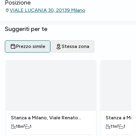
Posizione
VIALE LUCANIA 30, 20139 Milano
Suggeriti per te
Prezzo simile
Stessa zona
Stanza a Milano, Viale Renato
Stanza a Mila
Serra
Fornari
18
m²
1
11
m²
1