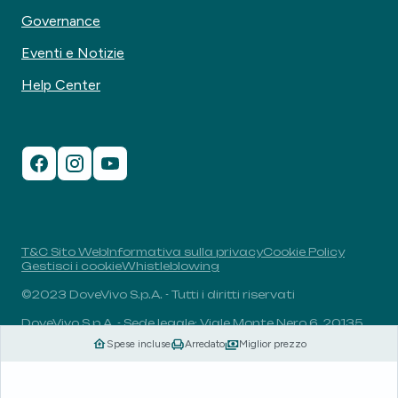
Governance
Eventi e Notizie
Help Center
T&C Sito Web
Informativa sulla privacy
Cookie Policy
Gestisci i cookie
Whistleblowing
©2023 DoveVivo S.p.A. - Tutti i diritti riservati
DoveVivo S.p.A. - Sede legale: Viale Monte Nero 6, 20135,
Milano, Italia - P.I.: 00406960732 - R.E.A.: MI-1838078 -
Spese incluse
Arredato
Miglior prezzo
Capitale sociale: 1.829.649,81 euro i.v.