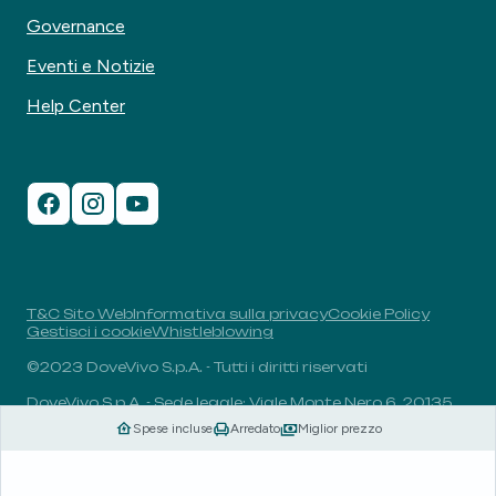
Governance
Eventi e Notizie
Help Center
T&C Sito Web
Informativa sulla privacy
Cookie Policy
Gestisci i cookie
Whistleblowing
©2023 DoveVivo S.p.A. - Tutti i diritti riservati
DoveVivo S.p.A. - Sede legale: Viale Monte Nero 6, 20135,
Milano, Italia - P.I.: 00406960732 - R.E.A.: MI-1838078 -
Spese incluse
Arredato
Miglior prezzo
Capitale sociale: 1.829.649,81 euro i.v.