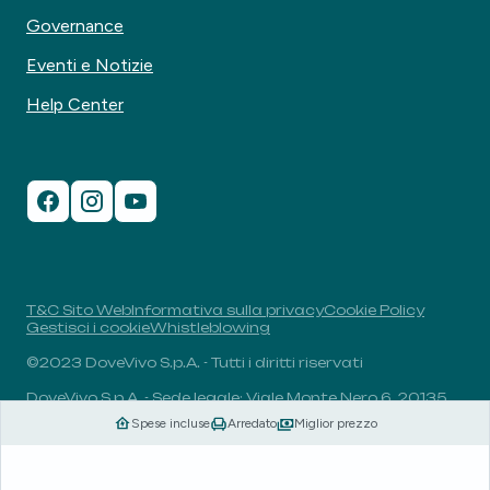
Governance
Eventi e Notizie
Help Center
T&C Sito Web
Informativa sulla privacy
Cookie Policy
Gestisci i cookie
Whistleblowing
©2023 DoveVivo S.p.A. - Tutti i diritti riservati
DoveVivo S.p.A. - Sede legale: Viale Monte Nero 6, 20135,
Milano, Italia - P.I.: 00406960732 - R.E.A.: MI-1838078 -
Spese incluse
Arredato
Miglior prezzo
Capitale sociale: 1.829.649,81 euro i.v.