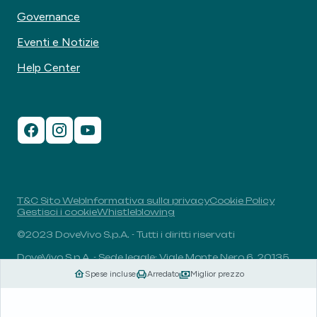
Governance
Eventi e Notizie
Help Center
T&C Sito Web
Informativa sulla privacy
Cookie Policy
Gestisci i cookie
Whistleblowing
©2023 DoveVivo S.p.A. - Tutti i diritti riservati
DoveVivo S.p.A. - Sede legale: Viale Monte Nero 6, 20135,
Milano, Italia - P.I.: 00406960732 - R.E.A.: MI-1838078 -
Spese incluse
Arredato
Miglior prezzo
Capitale sociale: 1.829.649,81 euro i.v.