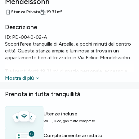
Mendelssohn
Stanza Privata
19.31
m²
Descrizione
ID:
PD-0040-02-A
Scopri l'area tranquilla di Arcella, a pochi minuti dal centro
città. Questa stanza ampia e luminosa si trova in un
appartamento ben attrezzato in Via Felice Mendelssohn.
Tra i punti forti: 19,31 m² di spazio personale, accesso a
una terrazza e
Mostra di più
Wi‑Fi
veloce. L'appartamento dispone di
due bagni, forno, microonde, lavastoviglie e lavatrice per
la massima praticità.
Prenota in tutta tranquillità
Lo stabile offre soluzioni per chi usa la bici con comodo
bike parking
, e l'appartamento gode di un giardino e di un
Utenze incluse
ascensore per un accesso comodo.
Wi-Fi, luce, gas: tutto compreso
Perfetta per studenti o giovani professionisti che
Completamente arredato