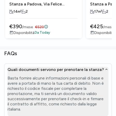
Stanza a Padova, Via Felice
Stanza a Pado
Mendelssohn
Mendelssohn
14
m²
2
17
m²
2
€
390
€
425
/
mese
€
520
/
mese
Da
Today
Disponibilità
Disponibilità
FAQs
Quali documenti servono per prenotare la stanza?
Basta fornire alcune informazioni personali di base e
avere a portata di mano la tua carta di debito. Non è
richiesto il codice fiscale per completare la
prenotazione, ma ti servirà un documento valido
successivamente per prenotare il check-in e firmare
il contratto di affitto, come richiesto dalla legge
italiana.