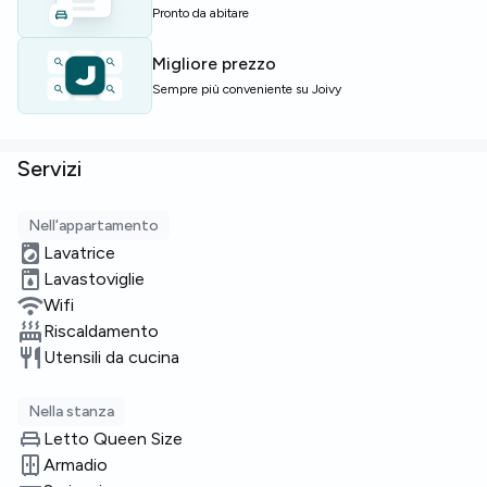
cercano una base pratica e rilassata a Padova, con servizi
Pronto da abitare
utili e spazi esterni.
Migliore prezzo
Posti limitati — contattaci subito per prenotare.
Sempre più conveniente su Joivy
Servizi
Nell'appartamento
Lavatrice
Lavastoviglie
Wifi
Riscaldamento
Utensili da cucina
Nella stanza
Letto Queen Size
Armadio