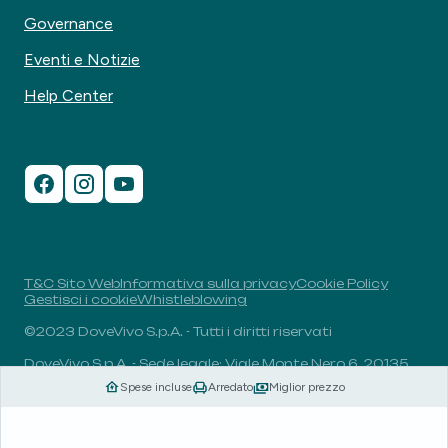
Governance
Eventi e Notizie
Help Center
T&C Sito Web
Informativa sulla privacy
Cookie Policy
Gestisci i cookie
Whistleblowing
©2023 DoveVivo S.p.A. - Tutti i diritti riservati
DoveVivo S.p.A. - Sede legale: Viale Monte Nero 6, 20135,
Milano, Italia - P.I.: 00406960732 - R.E.A.: MI-1838078 -
Spese incluse
Arredato
Miglior prezzo
Capitale sociale: 1.829.649,81 euro i.v.