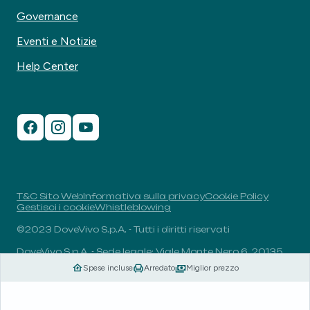
Governance
Eventi e Notizie
Help Center
T&C Sito Web
Informativa sulla privacy
Cookie Policy
Gestisci i cookie
Whistleblowing
©2023 DoveVivo S.p.A. - Tutti i diritti riservati
DoveVivo S.p.A. - Sede legale: Viale Monte Nero 6, 20135,
Milano, Italia - P.I.: 00406960732 - R.E.A.: MI-1838078 -
Spese incluse
Arredato
Miglior prezzo
Capitale sociale: 1.829.649,81 euro i.v.