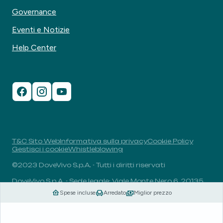
Governance
Eventi e Notizie
Help Center
T&C Sito Web
Informativa sulla privacy
Cookie Policy
Gestisci i cookie
Whistleblowing
©2023 DoveVivo S.p.A. - Tutti i diritti riservati
DoveVivo S.p.A. - Sede legale: Viale Monte Nero 6, 20135,
Milano, Italia - P.I.: 00406960732 - R.E.A.: MI-1838078 -
Spese incluse
Arredato
Miglior prezzo
Capitale sociale: 1.829.649,81 euro i.v.