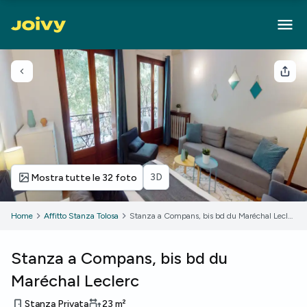
Torna indietro
Cond
3D
Mostra tutte le 32 foto
Home
Affitto Stanza Tolosa
Stanza a Compans, bis bd du Maréchal Leclerc
Stanza a Compans, bis bd du
Maréchal Leclerc
Stanza Privata
23
m²