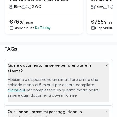
Maréchal Leclerc
Maréchal Lec
19
m²
2
2
WC
14
m²
2
2
€
765
€
765
/
mese
/
mese
Da
Today
Disponibilità
Disponibilità
FAQs
Quale documento mi serve per prenotare la
stanza?
Abbiamo a disposizione un simulatore online che
richiede meno di 5 minuti per essere compilato:
clicca qui
per completarlo. In questo modo potrai
sapere quali documenti dovrai fornire.
Quali sono i prossimi passaggi dopo la