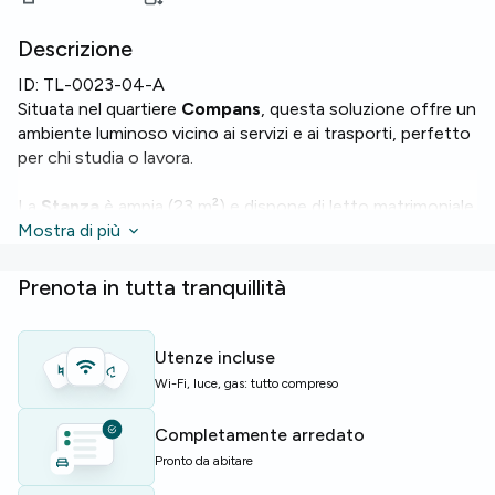
Descrizione
ID:
TL-0023-04-A
Situata nel quartiere
Compans
, questa soluzione offre un
ambiente luminoso vicino ai servizi e ai trasporti, perfetto
per chi studia o lavora.
La
Stanza
è ampia (23 m²) e dispone di letto matrimoniale.
Tra i punti forti:
Mostra di più
Wi‑Fi
affidabile e riscaldamento per il
massimo comfort tutto l'anno.
Prenota in tutta tranquillità
L'appartamento di 230 m² include lavastoviglie, lavatrice e
tre bagni, rendendo la convivenza semplice e funzionale.
Utenze incluse
Ideale per studenti e giovani professionisti che cercano
Wi-Fi, luce, gas: tutto compreso
spazio e servizi a Tolosa, vicino a aree studio e trasporti.
Completamente arredato
Posti limitati — prenota una visita al più presto!
Pronto da abitare