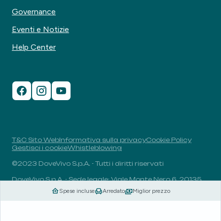
Governance
Eventi e Notizie
Help Center
T&C Sito Web
Informativa sulla privacy
Cookie Policy
Gestisci i cookie
Whistleblowing
©2023 DoveVivo S.p.A. - Tutti i diritti riservati
DoveVivo S.p.A. - Sede legale: Viale Monte Nero 6, 20135,
Milano, Italia - P.I.: 00406960732 - R.E.A.: MI-1838078 -
Spese incluse
Arredato
Miglior prezzo
Capitale sociale: 1.829.649,81 euro i.v.