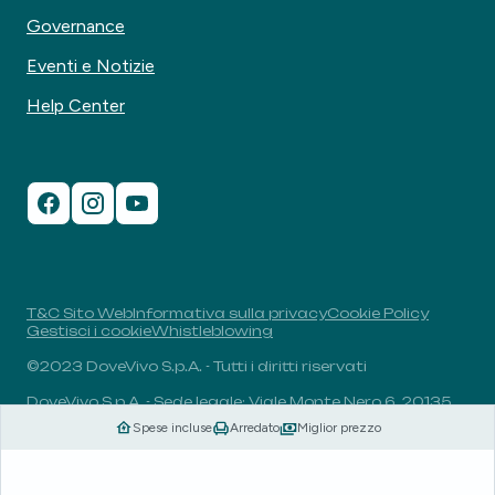
Governance
Eventi e Notizie
Help Center
T&C Sito Web
Informativa sulla privacy
Cookie Policy
Gestisci i cookie
Whistleblowing
©2023 DoveVivo S.p.A. - Tutti i diritti riservati
DoveVivo S.p.A. - Sede legale: Viale Monte Nero 6, 20135,
Milano, Italia - P.I.: 00406960732 - R.E.A.: MI-1838078 -
Spese incluse
Arredato
Miglior prezzo
Capitale sociale: 1.829.649,81 euro i.v.