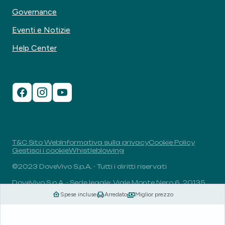
Governance
Eventi e Notizie
Help Center
T&C Sito Web
Informativa sulla privacy
Cookie Policy
Gestisci i cookie
Whistleblowing
©2023 DoveVivo S.p.A. - Tutti i diritti riservati
DoveVivo S.p.A. - Sede legale: Viale Monte Nero 6, 20135,
Milano, Italia - P.I.: 00406960732 - R.E.A.: MI-1838078 -
Spese incluse
Arredato
Miglior prezzo
Capitale sociale: 1.829.649,81 euro i.v.