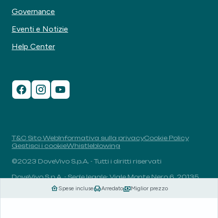
Governance
Eventi e Notizie
Help Center
T&C Sito Web
Informativa sulla privacy
Cookie Policy
Gestisci i cookie
Whistleblowing
©2023 DoveVivo S.p.A. - Tutti i diritti riservati
DoveVivo S.p.A. - Sede legale: Viale Monte Nero 6, 20135,
Milano, Italia - P.I.: 00406960732 - R.E.A.: MI-1838078 -
Spese incluse
Arredato
Miglior prezzo
Capitale sociale: 1.829.649,81 euro i.v.