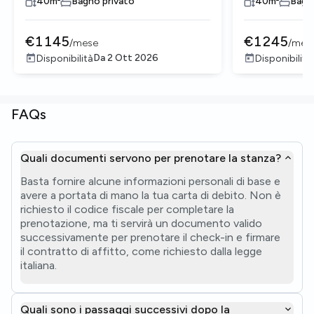
40
m²
Bagno privato
40
m²
Bagn
€
1145
€
1245
/
mese
/
mes
Da
2 Ott 2026
Disponibilità
Disponibilità
FAQs
Quali documenti servono per prenotare la stanza?
Basta fornire alcune informazioni personali di base e
avere a portata di mano la tua carta di debito. Non è
richiesto il codice fiscale per completare la
prenotazione, ma ti servirà un documento valido
successivamente per prenotare il check-in e firmare
il contratto di affitto, come richiesto dalla legge
italiana.
Quali sono i passaggi successivi dopo la