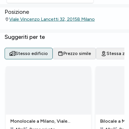
Posizione
Viale Vincenzo Lancetti 32, 20158 Milano
Suggeriti per te
Stesso edificio
Prezzo simile
Stessa zo
Monolocale a Milano, Viale
Bilocale a Mi
Vincenzo Lancetti
Lancetti