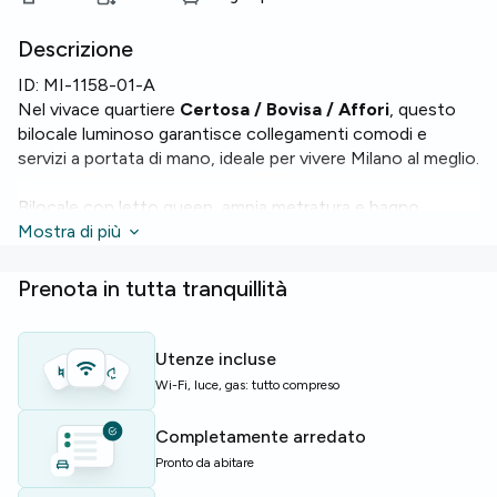
Descrizione
ID:
MI-1158-01-A
Nel vivace quartiere
Certosa / Bovisa / Affori
, questo
bilocale luminoso garantisce collegamenti comodi e
servizi a portata di mano, ideale per vivere Milano al meglio.
Bilocale con letto queen, ampia metratura e bagno.
L'appartamento dispone di riscaldamento,
Mostra di più
Wi-Fi
e
lavatrice per maggiore praticità.
Prenota in tutta tranquillità
Lo stabile offre spazi condominiali curati e un contesto
residenziale gradevole.
Utenze incluse
Perfetto per studenti o giovani professionisti che
Wi-Fi, luce, gas: tutto compreso
cercano una soluzione funzionale e ben collegata.
Completamente arredato
Disponibilità limitata — contattaci per assicurare
Pronto da abitare
l'appartamento.