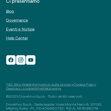
Ci presentiamo
Blog
Governance
Eventi e Notizie
Help Center
T&C Sito Web
Informativa sulla privacy
Cookie Policy
Gestisci i cookie
Whistleblowing
©2023 DoveVivo S.p.A. - Tutti i diritti riservati
DoveVivo S.p.A. - Sede legale: Viale Monte Nero 6, 20135,
Milano, Italia - P.I.: 00406960732 - R.E.A.: MI-1838078 -