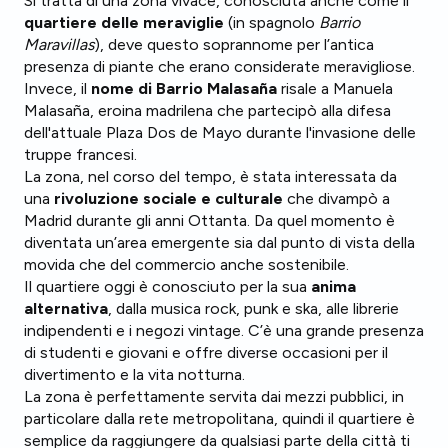
Si tratta di una zona vivace, conosciuta anche come il
quartiere delle meraviglie
(in spagnolo
Barrio
Maravillas
), deve questo soprannome per l’antica
presenza di piante che erano considerate meravigliose.
Invece, il
nome di Barrio Malasaña
risale a Manuela
Malasaña, eroina madrilena che partecipò alla difesa
dell'attuale Plaza Dos de Mayo durante l'invasione delle
truppe francesi.
La zona, nel corso del tempo, è stata interessata da
una
rivoluzione sociale e culturale
che divampò a
Madrid durante gli anni Ottanta. Da quel momento è
diventata un’area emergente sia dal punto di vista della
movida che del commercio anche sostenibile.
Il quartiere oggi è conosciuto per la sua
anima
alternativa
, dalla musica rock, punk e ska, alle librerie
indipendenti e i negozi vintage. C’è una grande presenza
di studenti e giovani e offre diverse occasioni per il
divertimento e la vita notturna.
La zona è perfettamente servita dai mezzi pubblici, in
particolare dalla rete metropolitana, quindi il quartiere è
semplice da raggiungere da qualsiasi parte della città ti