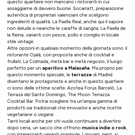
questo quartiere non mancano i ristoranti in cui
assaggiarne di davvero buone. Socarratt, preparazione
autentica di proprietari valenciani che scelgono
ingredienti di qualità; La Paella Real, anche qui il sapore
non delude e neanche le caraffe di sangria; La Paella de
la Reina, varianti con pesce, pollo e coniglio in locale
stile vintage.
Altre opzioni in qualsiasi momento della giornata
sono: il
ristorante Ojalá, con proposte anche di cocktail e
frullati; La Colmada, metà bar e metà negozio, il luogo
perfetto per un
aperitivo a Malasaña
. Ma proprio per
questo momento speciale, le
terrazze
di Madrid
diventano le protagoniste e anche in questo quartiere
ci sono delle ottime scelte: Azotea Forus Barceló, La
Terraza del Santo Domingo, The Moon Terrazza
Cocktail Bar. Potrai scegliere tra un’ampia gamma di
prodotti sia tradizionali che innovativi e anche ricette
vegetariane o vegane.
Tanti locali anche per chi vuole continuare a divertirsi
dopo cena, un sacco che offrono
musica indie o rock
,
con interessanti varianti spagnole. I giovani, però, si