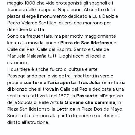
maggio 1808 che vide protagonisti gli spagnoli e i
francesi delle truppe di Napoleone. Al centro della
piazza si erge il monumento dedicato a Luis Daoiz e
Pedro Velarde Santillan, gli eroi che morirono per
difendere la città.
Sono da frequentare, ma per motivi maggiormente
legati alla movida, anche
Plaza de San Ildefonso
e
Calle del Pez, Calle del Espíritu Santo e Calle de
Manuela Malasaña tutti luoghi ricchi di locali e
ristoranti.
Il quartiere è anche fulcro di cultura e arte.
Passeggiando per le vie potrai imbatterti in vere e
proprie
sculture all’aria aperta
:
Tras Julia
, una statua
di bronzo che si trova in Calle del Pez e dedicata a una
scrittrice e attivista del 1800; la
Passante
, all’ingresso
della Scuola di Belle Arti; la
Giovane che cammina
, in
Plaza San Ildefonso; la
Lettrice
in Plaza Dos de Mayo.
Sono tutte un inno alla parità di genere e celebrano il
diritto all’istruzione.