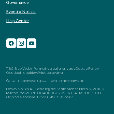
Governance
Eventi e Notizie
Help Center
T&C Sito Web
Informativa sulla privacy
Cookie Policy
Gestisci i cookie
Whistleblowing
©2023 DoveVivo S.p.A. - Tutti i diritti riservati
DoveVivo S.p.A. - Sede legale: Viale Monte Nero 6, 20135,
Milano, Italia - P.I.: 00406960732 - R.E.A.: MI-1838078 -
Capitale sociale: 1.829.649,81 euro i.v.