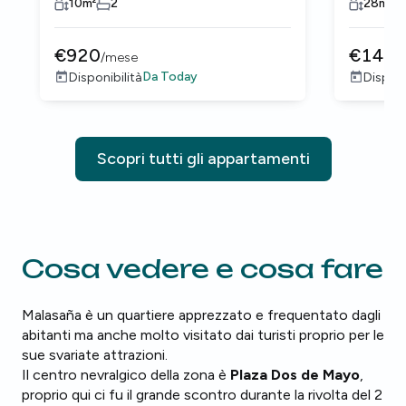
10
m²
2
28
m²
€
920
€
141
/
mese
Da
Today
Disponibilità
Disponi
Scopri tutti gli appartamenti
Cosa vedere e cosa fare
Malasaña è un quartiere apprezzato e frequentato dagli
abitanti ma anche molto visitato dai turisti proprio per le
sue svariate attrazioni.
Il centro nevralgico della zona è
Plaza Dos de Mayo
,
proprio qui ci fu il grande scontro durante la rivolta del 2