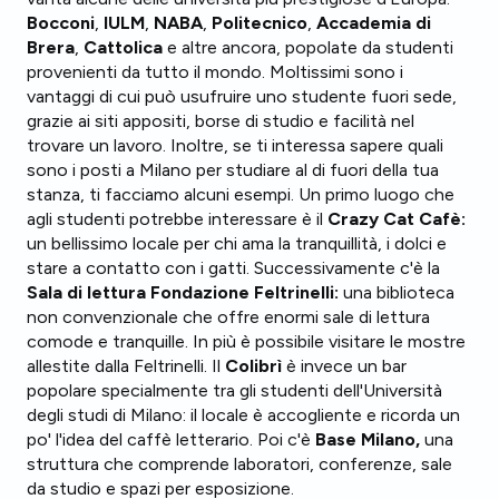
Bocconi
,
IULM
,
NABA
,
Politecnico
,
Accademia di
Brera
,
Cattolica
e altre ancora, popolate da studenti
provenienti da tutto il mondo. Moltissimi sono i
vantaggi di cui può usufruire uno studente fuori sede,
grazie ai siti appositi, borse di studio e facilità nel
trovare un lavoro. Inoltre, se ti interessa sapere quali
sono i posti a Milano per studiare al di fuori della tua
stanza, ti facciamo alcuni esempi. Un primo luogo che
agli studenti potrebbe interessare è il
Crazy Cat Cafè:
un bellissimo locale per chi ama la tranquillità, i dolci e
stare a contatto con i gatti. Successivamente c'è la
Sala di lettura Fondazione Feltrinelli:
una biblioteca
non convenzionale che offre enormi sale di lettura
comode e tranquille. In più è possibile visitare le mostre
allestite dalla Feltrinelli. Il
Colibrì
è invece un bar
popolare specialmente tra gli studenti dell'Università
degli studi di Milano: il locale è accogliente e ricorda un
po' l'idea del caffè letterario. Poi c'è
Base Milano,
una
struttura che comprende laboratori, conferenze, sale
da studio e spazi per esposizione.