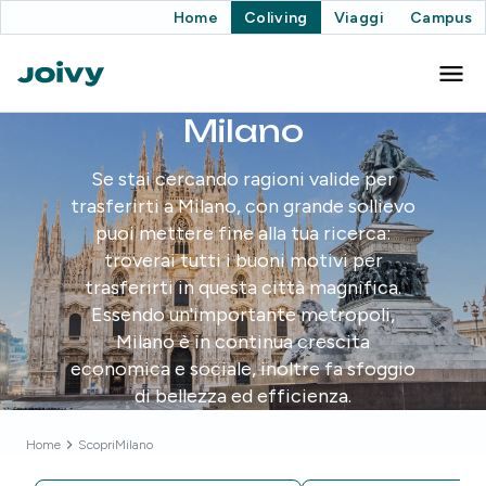
Home
Coliving
Viaggi
Campus
Milano
Se stai cercando ragioni valide per
trasferirti a Milano, con grande sollievo
puoi mettere fine alla tua ricerca:
troverai tutti i buoni motivi per
trasferirti in questa città magnifica.
Essendo un'importante metropoli,
Milano è in continua crescita
economica e sociale, inoltre fa sfoggio
di bellezza ed efficienza.
Home
Scopri
Milano