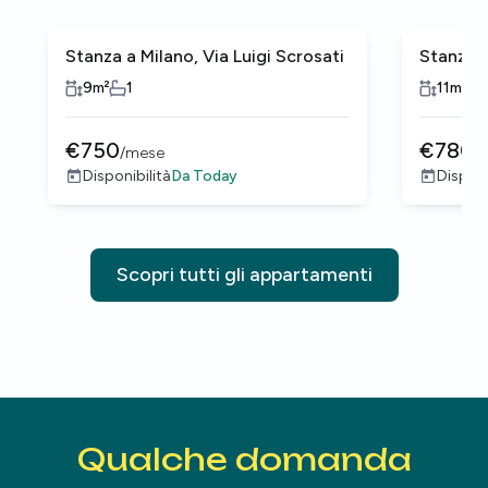
Stanza a Milano, Via Luigi Scrosati
Stanza a
9
m²
1
11
m²
€
750
€
780
/
mese
/
Da
Today
Disponibilità
Disponi
Scopri tutti gli appartamenti
Qualche domanda