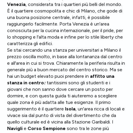
Venezia
, considerata tra i quartieri più belli del mondo.
È il quartiere cosmopolita e chic di Milano, che gode di
una buona posizione centrale, infatti, è possibile
raggiungerlo facilmente. Porta Venezia è un'area
conosciuta per la cucina internazionale, per il pride, per
lo shopping e l'alta moda e infine per lo stile liberty che
caratterizza gli edifici.
Se stai cercando una stanza per universitari a Milano il
prezzo oscilla molto, in base alla lontananza dal centro
e all'area in cui si trova. Chiaramente la periferia risulta in
generale più a buon mercato del centro storico. Ma se
hai un budget elevato puoi prendere in
affitto una
stanza
in centro
:
tantissimi sono gli studenti e i
giovani che non sanno dove cercare un posto per
dormire, e con questa guida ti aiuteremo a scegliere
quale zona è più adatta alle tue esigenze. Il primo
suggerimento è il quartiere
Isola
, un'area ricca di locali e
vivace sia dal punto di vista del divertimento che da
quello culturale ed è vicina alla Stazione Garibaldi. I
Navigli
e
Corso Sempione
sono tra le zone più