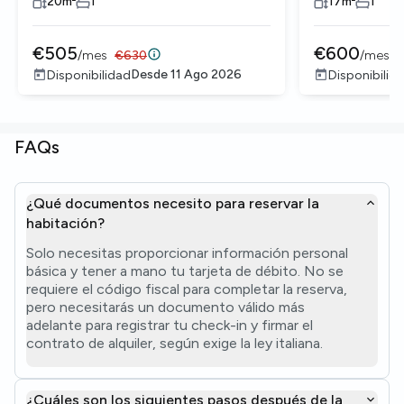
20
m²
1
17
m²
1
€
505
€
600
/
mes
€
630
/
mes
Desde
11 Ago 2026
Disponibilidad
Disponibilid
FAQs
¿Qué documentos necesito para reservar la
habitación?
Solo necesitas proporcionar información personal
básica y tener a mano tu tarjeta de débito. No se
requiere el código fiscal para completar la reserva,
pero necesitarás un documento válido más
adelante para registrar tu check-in y firmar el
contrato de alquiler, según exige la ley italiana.
¿Cuáles son los siguientes pasos después de la