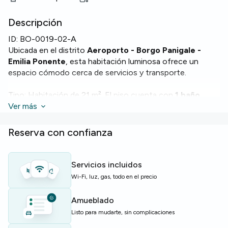
Descripción
ID:
BO-0019-02-A
Ubicada en el distrito
Aeroporto - Borgo Panigale -
Emilia Ponente
, esta habitación luminosa ofrece un
espacio cómodo cerca de servicios y transporte.
Tipo: Habitación de 21 m². El piso cuenta con
1 baño
,
cocina equipada con
Ver más
lavavajillas
y
horno
, además de
lavadora
y
WiFi
. Dispone de calefacción para mayor
confort.
Reserva con confianza
El apartamento tiene 100 m² en la 2.ª planta y dispone de
4 habitaciones y 4 camas, ideal para una convivencia
Servicios incluidos
ordenada.
Wi-Fi, luz, gas, todo en el precio
Perfecto para estudiantes y jóvenes profesionales que
Amueblado
buscan una opción funcional en Bolonia.
Listo para mudarte, sin complicaciones