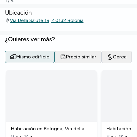
1
/
4
Ubicación
Via Della Salute 19, 40132 Bolonia
¿Quieres ver más?
Mismo edificio
Precio similar
Cerca
Habitación en Bologna, Via della
Habitación en
Salute
Salute