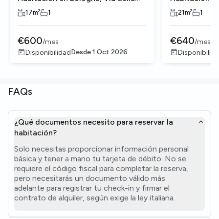
Salute
Salute
17
m²
1
21
m²
1
€
600
€
640
/
mes
/
mes
Desde
1 Oct 2026
Disponibilidad
Disponibilid
FAQs
¿Qué documentos necesito para reservar la
habitación?
Solo necesitas proporcionar información personal
básica y tener a mano tu tarjeta de débito. No se
requiere el código fiscal para completar la reserva,
pero necesitarás un documento válido más
adelante para registrar tu check-in y firmar el
contrato de alquiler, según exige la ley italiana.