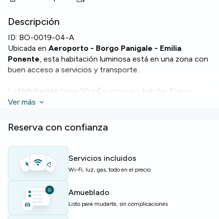
Descripción
ID:
BO-0019-04-A
Ubicada en
Aeroporto - Borgo Panigale - Emilia
Ponente
, esta habitación luminosa está en una zona con
buen acceso a servicios y transporte.
La
Habitación
tiene 20 m² y acceso a balcón. El piso
dispone de baño, Wi‑Fi, lavadora, lavavajillas, horno y
Ver más
calefacción para mayor comodidad.
Reserva con confianza
Un entorno residencial práctico con instalaciones
pensadas para quienes estudian o trabajan.
Servicios incluidos
Perfecta para estudiantes y jóvenes profesionales que
Wi-Fi, luz, gas, todo en el precio
quieren un espacio bien equipado cerca de la ciudad.
Amueblado
Plazas limitadas — solicita información pronto.
Listo para mudarte, sin complicaciones