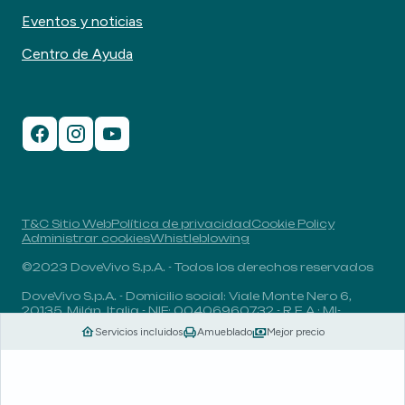
Eventos y noticias
Centro de Ayuda
T&C Sitio Web
Política de privacidad
Cookie Policy
Administrar cookies
Whistleblowing
©2023 DoveVivo S.p.A. - Todos los derechos reservados
DoveVivo S.p.A. - Domicilio social: Viale Monte Nero 6,
20135, Milán, Italia - NIF: 00406960732 - R.E.A.: MI-
1838078 - Capital social: 1.829.649,81 euros totalmente
Servicios incluidos
Amueblado
Mejor precio
desembolsado