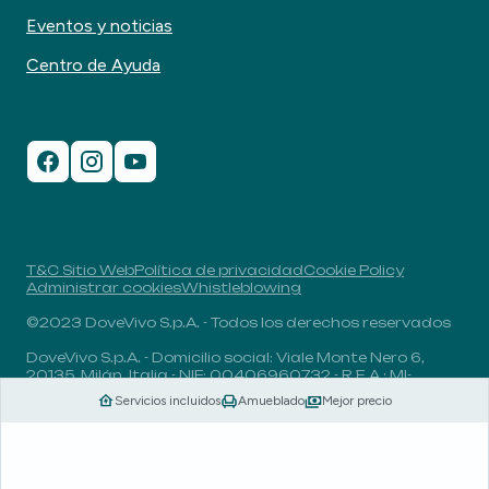
Eventos y noticias
Centro de Ayuda
T&C Sitio Web
Política de privacidad
Cookie Policy
Administrar cookies
Whistleblowing
©2023 DoveVivo S.p.A. - Todos los derechos reservados
DoveVivo S.p.A. - Domicilio social: Viale Monte Nero 6,
20135, Milán, Italia - NIF: 00406960732 - R.E.A.: MI-
1838078 - Capital social: 1.829.649,81 euros totalmente
Servicios incluidos
Amueblado
Mejor precio
desembolsado