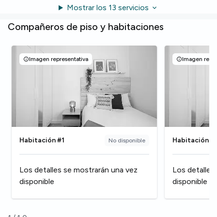
Mostrar los 13 servicios
Compañeros de piso y habitaciones
Imagen representativa
Imagen repre
Habitación #1
Habitación #
No disponible
Los detalles se mostrarán una vez
Los detalles
disponible
disponible