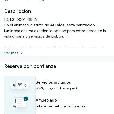
Descripción
ID:
LS-0001-09-A
En el animado distrito de
Arroios
, esta habitación
luminosa es una excelente opción para estar cerca de la
vida urbana y servicios de Lisboa.
Habitación doble de unos 18,4 m² dentro de un piso de
13 habitaciones de 370 m² con 4 baños. Entre sus
Ver más
ventajas: cocina equipada con
horno
,
microondas
y
lavavajillas
, además de
lavadora
y
WiFi
.
Reserva con confianza
El edificio cuenta con
ascensor
para mayor comodidad.
Servicios incluidos
Perfecta para estudiantes y jóvenes profesionales que
Wi-Fi, luz, gas, todo en el precio
buscan una vivienda funcional y bien equipada en Lisboa.
Amueblado
Plazas limitadas — consulta ya para reservar esta
Listo para mudarte, sin complicaciones
habitación.