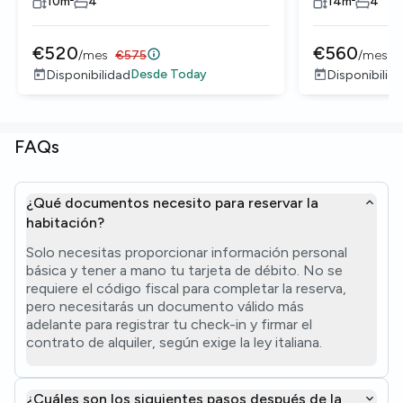
10
m²
4
14
m²
4
€
520
€
560
/
mes
€
575
/
mes
Desde
Today
Disponibilidad
Disponibilid
FAQs
¿Qué documentos necesito para reservar la
habitación?
Solo necesitas proporcionar información personal
básica y tener a mano tu tarjeta de débito. No se
requiere el código fiscal para completar la reserva,
pero necesitarás un documento válido más
adelante para registrar tu check-in y firmar el
contrato de alquiler, según exige la ley italiana.
¿Cuáles son los siguientes pasos después de la