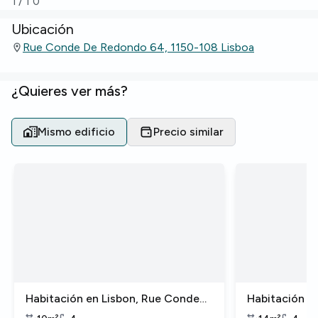
1
/
10
Ubicación
Rue Conde De Redondo 64, 1150-108 Lisboa
¿Quieres ver más?
Mismo edificio
Precio similar
Habitación en Lisbon, Rue Conde
Habitación e
de Redondo
de Redondo