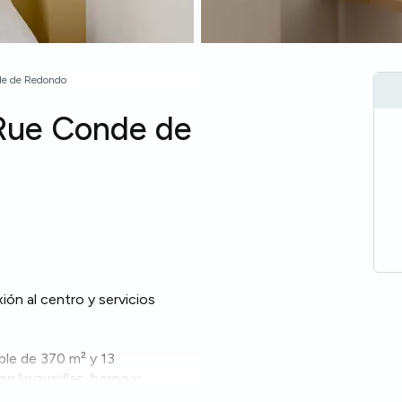
de de Redondo
 Rue Conde de
ón al centro y servicios
ble de 370 m² y 13
n lavavajillas, horno y
de Wi‑Fi para estudiar o