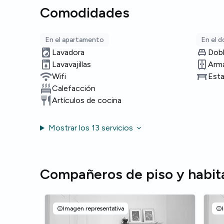
Comodidades
En el apartamento
En el d
Lavadora
Dob
Lavavajillas
Arma
Wifi
Esta
Calefacción
Artículos de cocina
Mostrar los 13 servicios
Compañeros de piso y habit
Imagen representativa