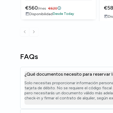
€
560
€
5
/
mes
€
620
Desde
Today
Disponibilidad
Dis
FAQs
¿Qué documentos necesito para reservar l
Solo necesitas proporcionar información persona
tarjeta de débito. No se requiere el código fiscal
pero necesitarás un documento válido más adelan
check-in y firmar el contrato de alquiler, según exig