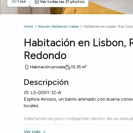
3D
Tour
Ver todas las 21 photos
Home
Alquiler Habitacion Lisboa
Habitación en Lisbon, Rue Con
Habitación en Lisbon,
Redondo
Habitación privada
10.35
m²
Descripción
ID:
LS-0001-12-A
Explora Arroios, un barrio animado con buena conexi
locales.
Habitación en piso compartido dentro de un inmue
habitaciones. El piso cuenta con cocina equipada co
microondas, además de lavadora y 4 baños. Dispone 
Ver más