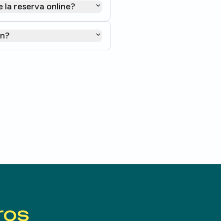
 la reserva online?
in?
ros