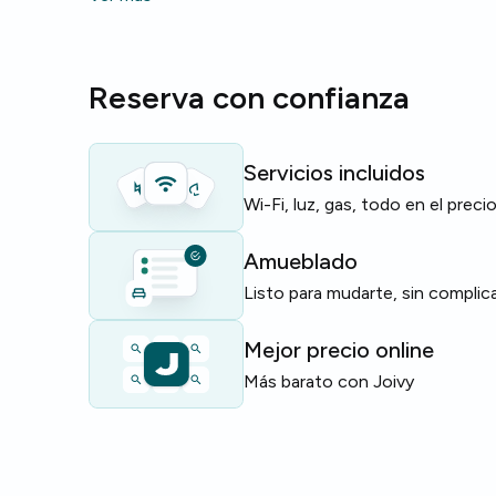
teletrabajar sin complicaciones.
El edificio ofrece ascensor para mayor comodidad.
Reserva con confianza
Perfecto para estudiantes y jóvenes profesionales
y social cerca de todo.
Servicios incluidos
Plazas limitadas — reserva cuanto antes.
Wi-Fi, luz, gas, todo en el preci
Amueblado
Listo para mudarte, sin complic
Mejor precio online
Más barato con Joivy