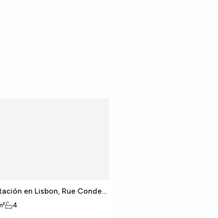
tación en Lisbon, Rue Conde
Habitación en Lisbon,
Redondo
de Redondo
m²
4
13
m²
4