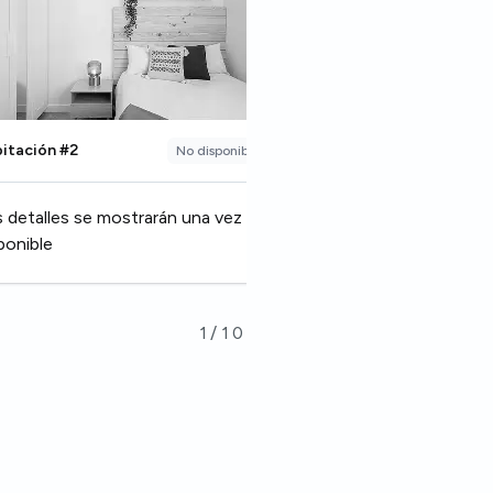
itación #2
Habitación #3
No disponible
Ir a esta habitación
 detalles se mostrarán una vez
ponible
1
/
10