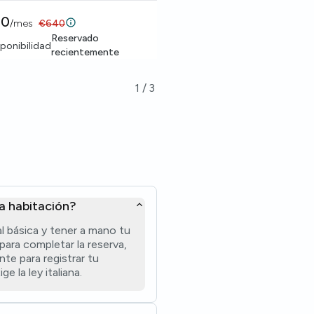
80
€
630
/
mes
€
640
/
mes
Reservado
Desde
1 
Disponibilidad
ponibilidad
recientemente
1
/
3
a habitación?
l básica y tener a mano tu
 para completar la reserva,
te para registrar tu
e la ley italiana.