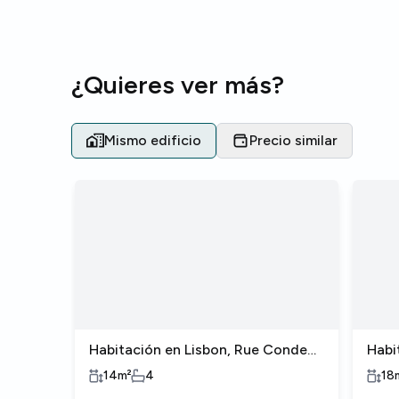
¿Quieres ver más?
Mismo edificio
Precio similar
Habitación en Lisbon, Rue Conde
Habi
de Redondo
de 
14
m²
4
18