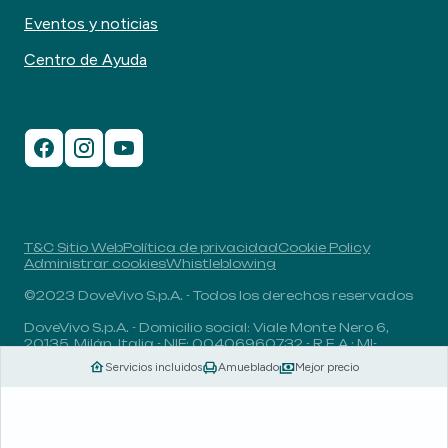
Eventos y noticias
Centro de Ayuda
T&C Sitio Web
Política de privacidad
Cookie Policy
Administrar cookies
Whistleblowing
©2023 DoveVivo S.p.A. - Todos los derechos reservados
DoveVivo S.p.A. - Domicilio social: Viale Monte Nero 6,
20135, Milán, Italia - NIF: 00406960732 - R.E.A.: MI-
1838078 - Capital social: 1.829.649,81 euros totalmente
Servicios incluidos
Amueblado
Mejor precio
desembolsado