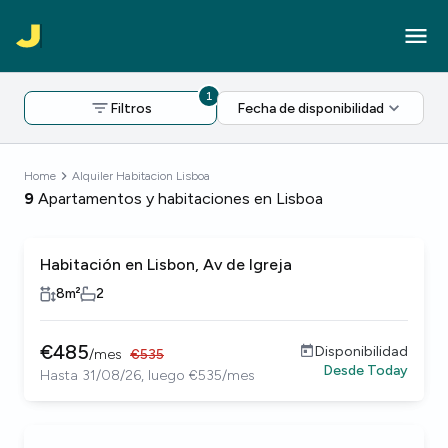
1
Filtros
Fecha de disponibilidad
Home
Alquiler Habitacion Lisboa
9
Apartamentos y habitaciones en Lisboa
Habitación en Lisbon, Av de Igreja
8
m²
2
€
485
Disponibilidad
/
mes
€
535
Desde
Today
Hasta 31/08/26, luego €535/mes