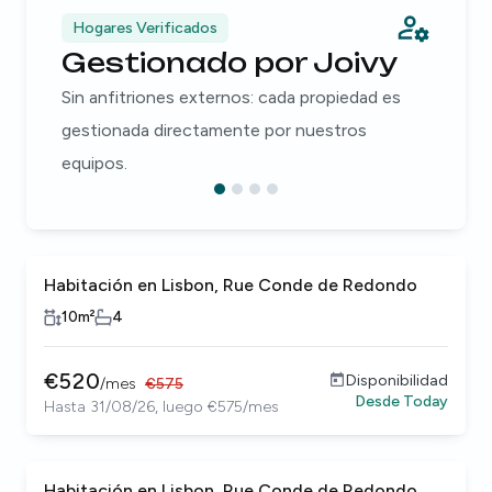
Hogares Verificados
Gestionado por Joivy
Sin anfitriones externos: cada propiedad es
gestionada directamente por nuestros
equipos.
Habitación en Lisbon, Rue Conde de Redondo
10
m²
4
€
520
Disponibilidad
/
mes
€
575
Desde
Today
Hasta 31/08/26, luego €575/mes
Habitación en Lisbon, Rue Conde de Redondo