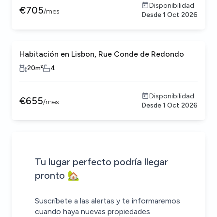
Disponibilidad
€
705
/
mes
Desde
1 Oct 2026
Habitación en Lisbon, Rue Conde de Redondo
20
m²
4
Disponibilidad
€
655
/
mes
Desde
1 Oct 2026
Sé el primero en saber sobre nuevas propiedades que coin
¡Alerta enviada!
House alert
House alert
Tu lugar perfecto podría llegar
pronto 🏡
Suscríbete a las alertas y te informaremos
cuando haya nuevas propiedades