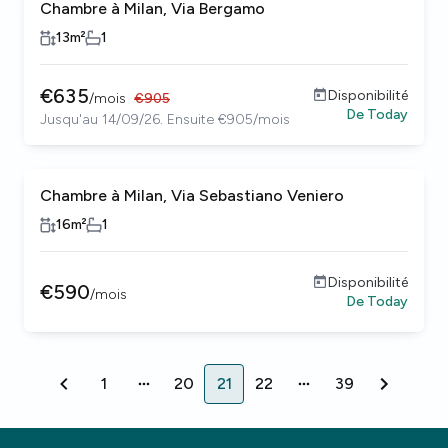
Chambre à Milan, Via Bergamo
13
m²
1
€
635
Disponibilité
/
mois
€
905
De
Today
Jusqu'au 14/09/26. Ensuite €905/mois
Chambre à Milan, Via Sebastiano Veniero
16
m²
1
Disponibilité
€
590
/
mois
De
Today
1
20
21
22
39
1
20
21
22
39