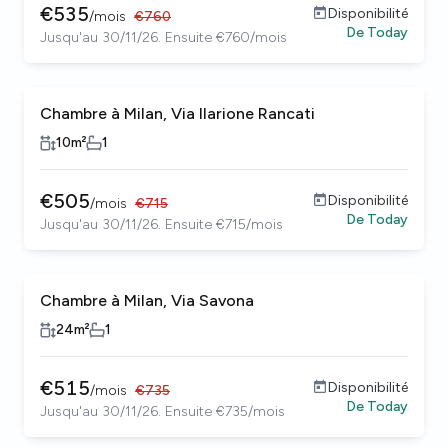
€
535
Disponibilité
/
mois
€
760
De
Today
Jusqu'au 30/11/26. Ensuite €760/mois
Chambre à Milan, Via Ilarione Rancati
10
m²
1
€
505
Disponibilité
/
mois
€
715
De
Today
Jusqu'au 30/11/26. Ensuite €715/mois
Chambre à Milan, Via Savona
24
m²
1
€
515
Disponibilité
/
mois
€
735
De
Today
Jusqu'au 30/11/26. Ensuite €735/mois