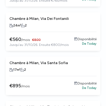
Jusqu'au 31/10/26. Ensuite €765/mois
Chambre à Milan, Via Dei Fontanili
24
m²
2
€
560
Disponibilité
/
mois
€
800
De
Today
Jusqu'au 31/10/26. Ensuite €800/mois
Chambre à Milan, Via Santa Sofia
17
m²
2
Disponibilité
€
895
/
mois
De
Today