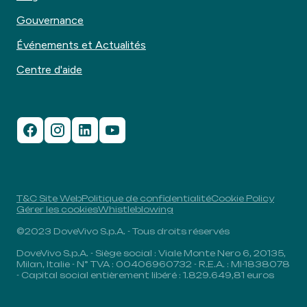
Gouvernance
Événements et Actualités
Centre d'aide
T&C Site Web
Politique de confidentialité
Cookie Policy
Gérer les cookies
Whistleblowing
©2023 DoveVivo S.p.A. - Tous droits réservés
DoveVivo S.p.A. - Siège social : Viale Monte Nero 6, 20135,
Milan, Italie - N° TVA : 00406960732 - R.E.A. : MI-1838078
- Capital social entièrement libéré : 1.829.649,81 euros