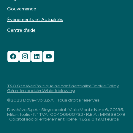
Gouvernance
Événements et Actualités
Centre d'aide
T&C Site Web
Politique de confidentialité
Cookie Policy
Gérer les cookies
Whistleblowing
©2023 DoveVivo S.p.A. - Tous droits réservés
DoveVivo S.p.A. - Siège social : Viale Monte Nero 6, 20135,
Milan, Italie - N° TVA : 00406960732 - R.E.A. : MI-1838078
- Capital social entièrement libéré : 1.829.649,81 euros