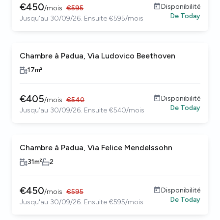
€
450
Disponibilité
/
mois
€
595
De
Today
Jusqu'au 30/09/26. Ensuite €595/mois
Chambre à Padua, Via Ludovico Beethoven
17
m²
€
405
Disponibilité
/
mois
€
540
De
Today
Jusqu'au 30/09/26. Ensuite €540/mois
Chambre à Padua, Via Felice Mendelssohn
31
m²
2
€
450
Disponibilité
/
mois
€
595
De
Today
Jusqu'au 30/09/26. Ensuite €595/mois