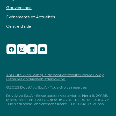
Gouvernance
Événements et Actualités
Centre d'aide
T&C Site Web
Politique de confidentialité
Cookie Policy
Gérer les cookies
Whistleblowing
©2023 DoveVivo S.p.A. - Tous droits réservés
DoveVivo S.p.A. - Siège social : Viale Monte Nero 6, 20135,
Milan, Italie - N° TVA : 00406960732 - R.E.A. : MI-1838078
- Capital social entièrement libéré : 1.829.649,81 euros