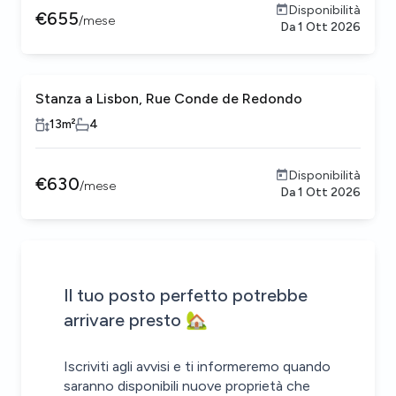
Disponibilità
€
655
/
mese
Da
1 Ott 2026
Stanza a Lisbon, Rue Conde de Redondo
13
m²
4
Disponibilità
€
630
/
mese
Da
1 Ott 2026
Sii il primo a sapere quando ci sono nuove proprietà che co
Alert inviato!
House alert
House alert
Il tuo posto perfetto potrebbe
arrivare presto 🏡
Iscriviti agli avvisi e ti informeremo quando
saranno disponibili nuove proprietà che