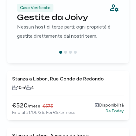
Case Verificate
Gestite da Joivy
Nessun host di terze parti: ogni proprietà è
gestita direttamente dai nostri team.
Stanza a Lisbon, Rue Conde de Redondo
10
m²
4
€
520
Disponibilità
/
mese
€
575
Da
Today
Fino al 31/08/26. Poi €575/mese
Stanza a Lisbon, Avenida da Igreja