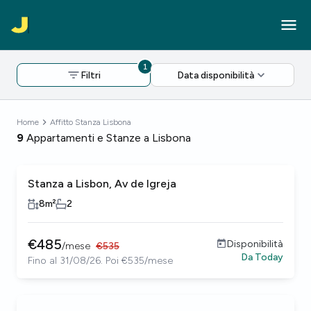
1
Filtri
Data disponibilità
Home
Affitto Stanza Lisbona
9
Appartamenti e Stanze a Lisbona
Stanza a Lisbon, Av de Igreja
8
m²
2
€
485
Disponibilità
/
mese
€
535
Da
Today
Fino al 31/08/26. Poi €535/mese