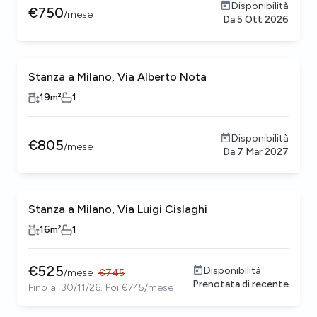
Disponibilità
€
750
/
mese
Da
5 Ott 2026
Stanza a Milano, Via Alberto Nota
19
m²
1
Disponibilità
€
805
/
mese
Da
7 Mar 2027
Stanza a Milano, Via Luigi Cislaghi
16
m²
1
€
525
Disponibilità
/
mese
€
745
Prenotata di recente
Fino al 30/11/26. Poi €745/mese