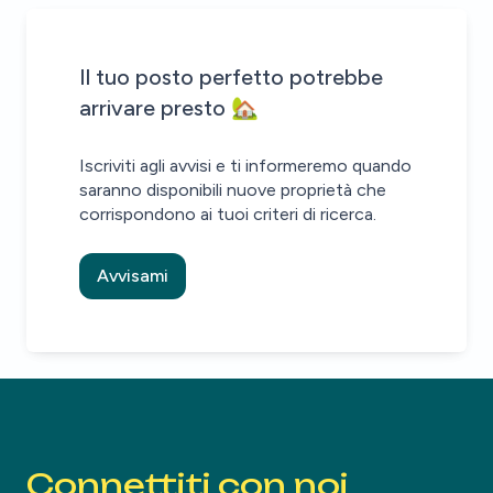
Sii il primo a sapere quando ci sono nuove proprietà che co
Alert inviato!
House alert
House alert
Il tuo posto perfetto potrebbe
arrivare presto 🏡
Iscriviti agli avvisi e ti informeremo quando
saranno disponibili nuove proprietà che
corrispondono ai tuoi criteri di ricerca.
Avvisami
Connettiti con noi