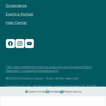
Governance
Eventi e Notizie
Help Center
T&C Sito Web
Informativa sulla privacy
Cookie Policy
Gestisci i cookie
Whistleblowing
©2023 DoveVivo S.p.A. - Tutti i diritti riservati
DoveVivo S.p.A. - Sede legale: Viale Monte Nero 6, 20135,
Milano, Italia - P.I.: 00406960732 - R.E.A.: MI-1838078 -
Spese incluse
Arredato
Miglior prezzo
Capitale sociale: 1.829.649,81 euro i.v.