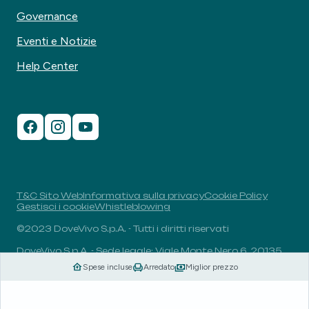
Governance
Eventi e Notizie
Help Center
T&C Sito Web
Informativa sulla privacy
Cookie Policy
Gestisci i cookie
Whistleblowing
©2023 DoveVivo S.p.A. - Tutti i diritti riservati
DoveVivo S.p.A. - Sede legale: Viale Monte Nero 6, 20135,
Milano, Italia - P.I.: 00406960732 - R.E.A.: MI-1838078 -
Spese incluse
Arredato
Miglior prezzo
Capitale sociale: 1.829.649,81 euro i.v.