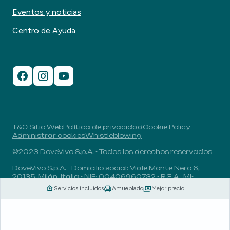
Eventos y noticias
Centro de Ayuda
T&C Sitio Web
Política de privacidad
Cookie Policy
Administrar cookies
Whistleblowing
©2023 DoveVivo S.p.A. - Todos los derechos reservados
DoveVivo S.p.A. - Domicilio social: Viale Monte Nero 6,
20135, Milán, Italia - NIF: 00406960732 - R.E.A.: MI-
1838078 - Capital social: 1.829.649,81 euros totalmente
Servicios incluidos
Amueblado
Mejor precio
desembolsado